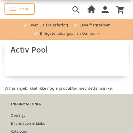
Menu
Skifte navigation
Over 30 års erfaring
Lave fragtpriser
Billigste udsalgspris i Danmark
Activ Pool
Vi har i øjeblikket ikke nogle produkter med dette mærke.
INFORMATIONER
Oversigt
Information & Links
Kataloger