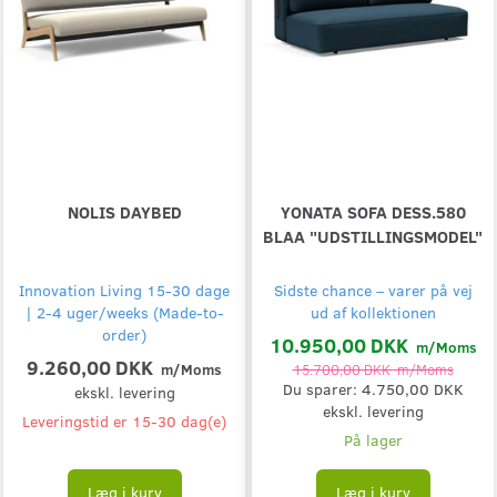
NOLIS DAYBED
YONATA SOFA DESS.580
BLAA "UDSTILLINGSMODEL"
Innovation Living 15-30 dage
Sidste chance – varer på vej
| 2-4 uger/weeks (Made-to-
ud af kollektionen
order)
10.950,00 DKK
m/Moms
9.260,00 DKK
m/Moms
15.700,00 DKK
m/Moms
Du sparer:
4.750,00 DKK
ekskl. levering
ekskl. levering
Leveringstid er 15-30 dag(e)
På lager
Læg i kurv
Læg i kurv