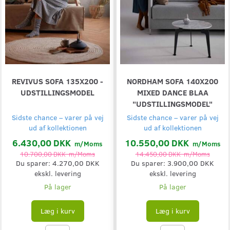
REVIVUS SOFA 135X200 -
NORDHAM SOFA 140X200
UDSTILLINGSMODEL
MIXED DANCE BLAA
"UDSTILLINGSMODEL"
Sidste chance – varer på vej
Sidste chance – varer på vej
ud af kollektionen
ud af kollektionen
6.430,00 DKK
10.550,00 DKK
m/Moms
m/Moms
10.700,00 DKK
m/Moms
14.450,00 DKK
m/Moms
Du sparer:
4.270,00 DKK
Du sparer:
3.900,00 DKK
ekskl. levering
ekskl. levering
På lager
På lager
Læg i kurv
Læg i kurv