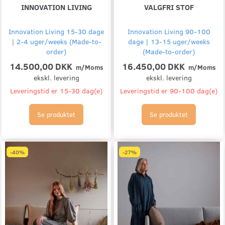
INNOVATION LIVING
VALGFRI STOF
Innovation Living 15-30 dage
Innovation Living 90-100
| 2-4 uger/weeks (Made-to-
dage | 13-15 uger/weeks
order)
(Made-to-order)
14.500,00 DKK
16.450,00 DKK
m/Moms
m/Moms
ekskl. levering
ekskl. levering
Leveringstid er 15-30 dag(e)
Leveringstid er 90-100 dag(e)
Se produktet
Se produktet
-40%
-27%