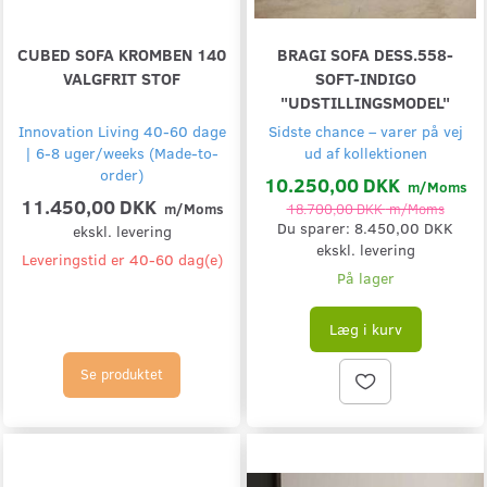
CUBED SOFA KROMBEN 140
BRAGI SOFA DESS.558-
VALGFRIT STOF
SOFT-INDIGO
"UDSTILLINGSMODEL"
Innovation Living 40-60 dage
Sidste chance – varer på vej
| 6-8 uger/weeks (Made-to-
ud af kollektionen
order)
10.250,00 DKK
m/Moms
11.450,00 DKK
m/Moms
18.700,00 DKK
m/Moms
Du sparer:
8.450,00 DKK
ekskl. levering
ekskl. levering
Leveringstid er 40-60 dag(e)
På lager
Læg i kurv
Se produktet