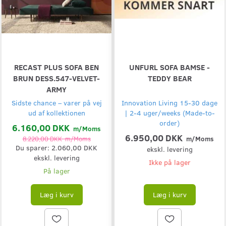
RECAST PLUS SOFA BEN
UNFURL SOFA BAMSE -
BRUN DESS.547-VELVET-
TEDDY BEAR
ARMY
Sidste chance – varer på vej
Innovation Living 15-30 dage
ud af kollektionen
| 2-4 uger/weeks (Made-to-
order)
6.160,00 DKK
m/Moms
6.950,00 DKK
8.220,00 DKK
m/Moms
m/Moms
Du sparer:
2.060,00 DKK
ekskl. levering
ekskl. levering
Ikke på lager
På lager
Læg i kurv
Læg i kurv