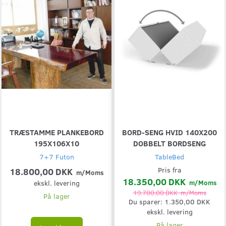
TRÆSTAMME PLANKEBORD
BORD-SENG HVID 140X200
195X106X10
DOBBELT BORDSENG
7+7 Futon
TableBed
18.800,00 DKK
Pris fra
m/Moms
18.350,00 DKK
ekskl. levering
m/Moms
19.700,00 DKK
m/Moms
På lager
Du sparer:
1.350,00 DKK
ekskl. levering
På lager