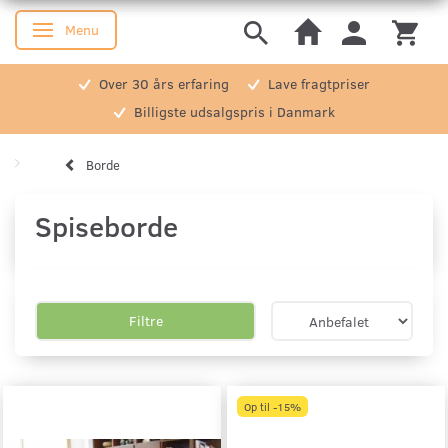
Menu
Skifte navigation
Over 30 års erfaring
Lave fragtpriser
Billigste udsalgspris i Danmark
Borde
Spiseborde
Filtre
Op til -15%