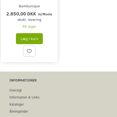
Bambunique
2.850,00 DKK
m/Moms
ekskl. levering
På lager
Læg i kurv
INFORMATIONER
Oversigt
Information & Links
Kataloger
Åbningstider