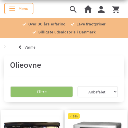
Menu
Skifte navigation
Over 30 års erfaring
Lave fragtpriser
Billigste udsalgspris i Danmark
Varme
Olieovne
Filtre
-13%