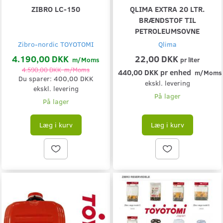
ZIBRO LC-150
QLIMA EXTRA 20 LTR.
BRÆNDSTOF TIL
PETROLEUMSOVNE
Zibro-nordic TOYOTOMI
Qlima
4.190,00 DKK
22,00 DKK
m/Moms
pr
liter
4.590,00 DKK
m/Moms
440,00 DKK pr
enhed
m/Moms
Du sparer:
400,00 DKK
ekskl. levering
ekskl. levering
På lager
På lager
Læg i kurv
Læg i kurv