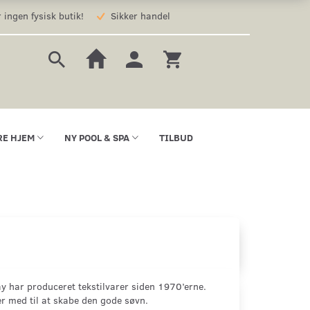
 ingen fysisk butik!
Sikker handel
RE HJEM
NY POOL & SPA
TILBUD
Day har produceret tekstilvarer siden 1970’erne.
r med til at skabe den gode søvn.