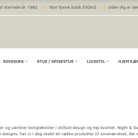
i startede år 1982
Stor fysisk butik 530m2
Uden dig er der
SOVESOFA
STUE / SPISESTUE
LIVSSTIL
HJEM KÆ
r og udvikler boligtekstiler i stilfuld design og høj kvalitet. Night & 
esigns, har vi i dag skabt en række produkter til soveværelset, der e