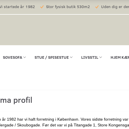
i startede år 1982
Stor fysisk butik 530m2
Uden dig er der
SOVESOFA
STUE / SPISESTUE
LIVSSTIL
HJEM KÆ
rma profil
 år 1982 har vi haft forretning i København. Vores sidste forretning va
ergade / Skoubogade. Før det var vi på Titangade 1,
Store Kongensg