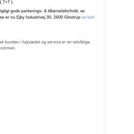
( 7+7 ).
igt gode parkerings- & tilkørselsforhold, se
e er nu Ejby Industrivej 30, 2600 Glostrup
se kort
k kunden i højsædet og service er en selvfølge.
velkommen.