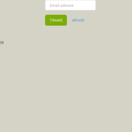
Email-
adresse
Tilmeld
Afmeld
609