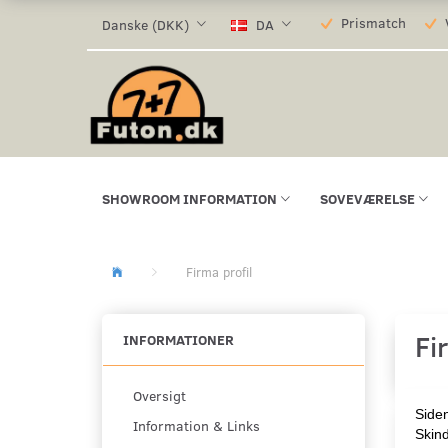
Prismatch
V
Danske (DKK)
DA
SHOWROOM INFORMATION
SOVEVÆRELSE
Firma profil
Fi
INFORMATIONER
Oversigt
Siden
Information & Links
Skind