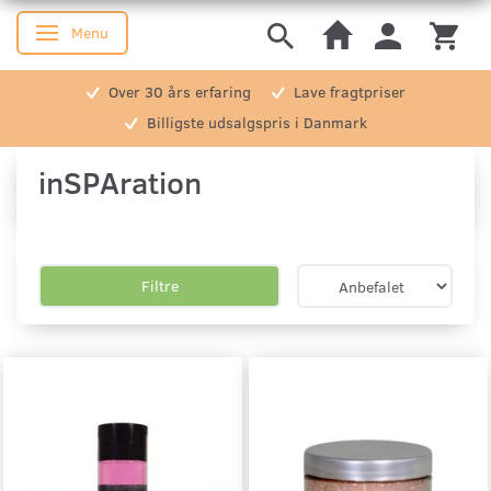
Menu
Skifte navigation
Over 30 års erfaring
Lave fragtpriser
Billigste udsalgspris i Danmark
inSPAration
Filtre