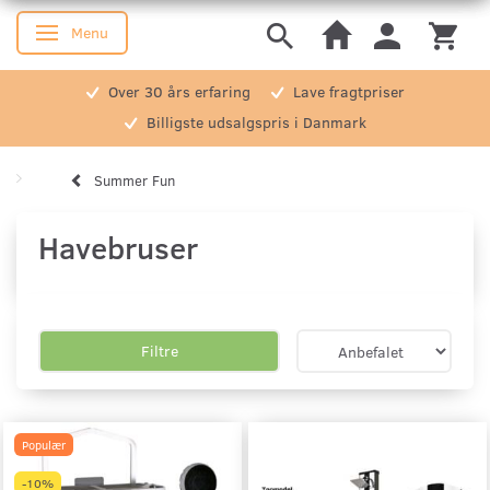
Menu
Skifte navigation
Over 30 års erfaring
Lave fragtpriser
Billigste udsalgspris i Danmark
Summer Fun
Havebruser
Filtre
Populær
-10%