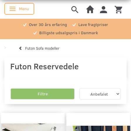
Menu
Skifte navigation
Over 30 års erfaring
Lave fragtpriser
Billigste udsalgspris i Danmark
Futon Sofa modeller
Futon Reservedele
Filtre