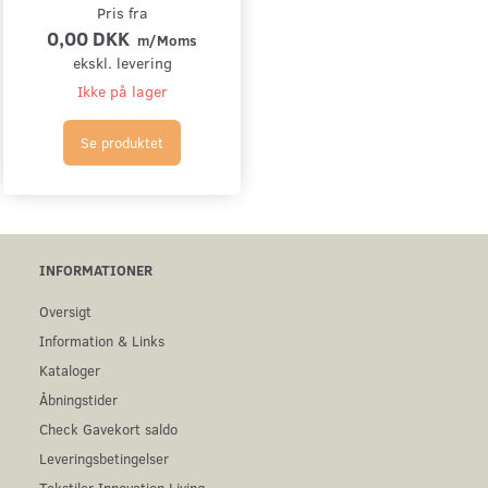
Pris fra
0,00 DKK
m/Moms
ekskl. levering
Ikke på lager
Se produktet
INFORMATIONER
Oversigt
Information & Links
Kataloger
Åbningstider
Check Gavekort saldo
Leveringsbetingelser
Tekstiler Innovation Living