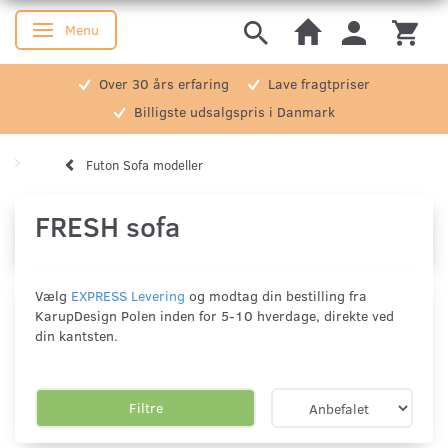
Menu
Skifte navigation
Over 30 års erfaring
Lave fragtpriser
Billigste udsalgspris i Danmark
Futon Sofa modeller
FRESH sofa
Vælg
EXPRESS Levering
og modtag din bestilling fra
KarupDesign Polen inden for 5-10 hverdage, direkte ved
din kantsten.
Filtre