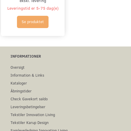
ekskl. levering
Leveringstid er 5-75 dag(e)
Se produktet
INFORMATIONER
Oversigt
Information & Links
Kataloger
Åbningstider
Check Gavekort saldo
Leveringsbetingelser
Tekstiler Innovation Living
Tekstiler Karup Design
Samlevejledning Innovation Living