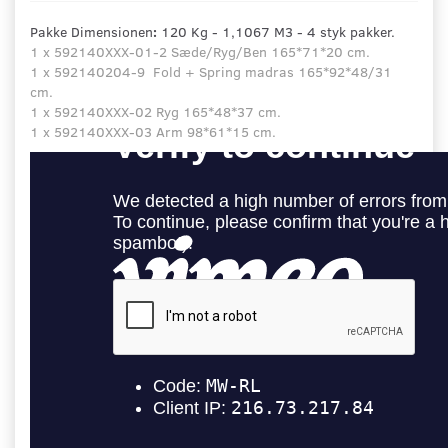
Pakke Dimensionen
:
120 Kg - 1,1067 M3 - 4 styk pakker.
1 x 592140XXX-01-2 Sæde/Ryg/Ben 165*71*20 cm.
1 x 592140204-9 Fold + Spring madras 165*92*48/31
cm.
1 x 592140XXX-02 Ryg 165*48*37 cm.
1 x 592140XXX-03 Arm 98*61*15 cm.