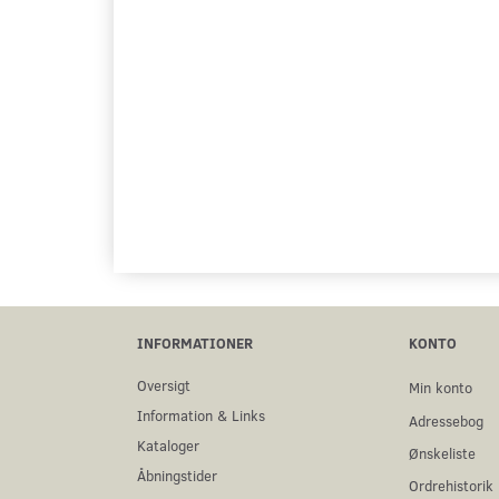
INFORMATIONER
KONTO
Oversigt
Min konto
Information & Links
Adressebog
Kataloger
Ønskeliste
Åbningstider
Ordrehistorik