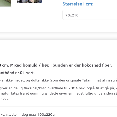
Størrelse i cm:
3 cm.
Mixed bomuld / hør, i bunden er der kokosnød fiber.
ntbånd nr.
01
sort.
jer ikke meget, og dufter ikke (som den originale Tatami mat af risst
er en dejlig fleksibel/blød overflade til YOGA osv. også til at gå på
natur latex fra et gummitræ, dette giver en meget luftig undersiden
gheden.
 ønske, næsten! dog max 100x220cm.