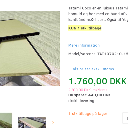
Tatami Coco er en luksus Tatami
bomuld og hør med en bund af vul
kantbånd nr.
01
sort. Også til Yog
KUN 1 stk. tilbage
Mere information
Model/varenr.:
TAT1070210-1
Vis priser ekskl. moms
1.760,00 DK
2.200,00 DKK
m/Moms
Du sparer:
440,00 DKK
ekskl. levering
1 stk tilbage på lager