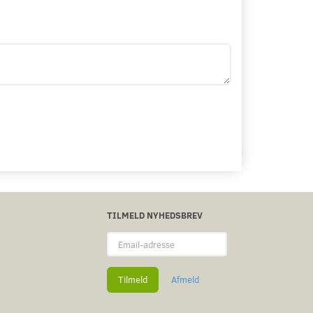
TILMELD NYHEDSBREV
Email-
adresse
Tilmeld
Afmeld