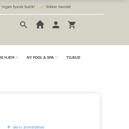
 ingen fysisk butik!
Sikker handel
RE HJEM
NY POOL & SPA
TILBUD
Skriv anmeldelse