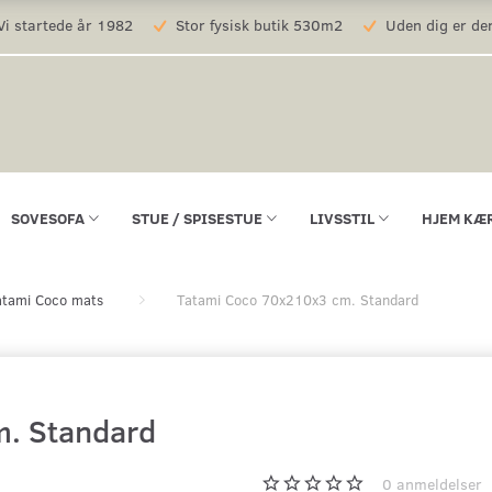
i startede år 1982
Stor fysisk butik 530m2
Uden dig er der
SOVESOFA
STUE / SPISESTUE
LIVSSTIL
HJEM KÆ
atami Coco mats
Tatami Coco 70x210x3 cm. Standard
m. Standard
0
anmeldelser