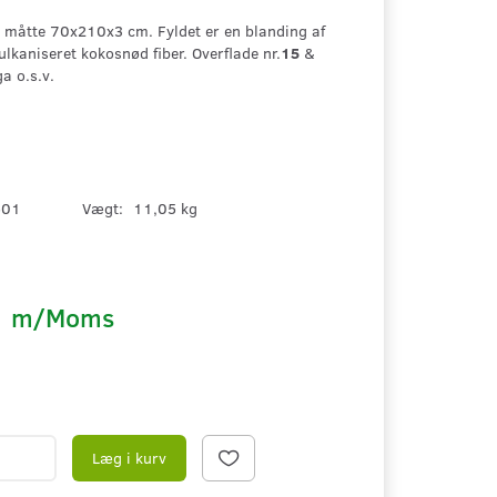
 måtte 70x210x3 cm. Fyldet er en blanding af
kaniseret kokosnød fiber. Overflade nr.
15
&
a o.s.v.
501
Vægt:
11,05 kg
K
m/Moms
Læg i kurv