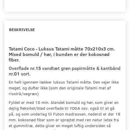
BESKRIVELSE
Tatami Coco - Luksus Tatami måtte 70x210x3 cm.
Mixed bomuld / hør, i bunden er der kokosnød
fiber.
Overflade nr.
15
vandtæt grøn papirmåtte & kantbånd
nr.
01
sort.
En helt igennem lækker luksus Tatami måtte. Den vejer ikke
meget, og dufter ikke (som den originale Tatami mat af
risstrå/søgræs)
Fyldet er med 10 mm. blandet bomuld og hør, som giver en
dejlig fleksibel/blød overflade til YOGA osv. også til at gå
på, og som underlag til Futon madrassen, nederst er der 18
mm. kokosnød fiber som er sprøjtet med ren natur latex fra
et gummitræ, dette giver en meget luftig undersiden så