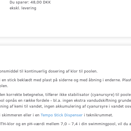
Du sparer:
48,00 DKK
ekskl. levering
nsmiddel til kontinuerlig dosering af klor til poolen.
i en stick beklædt med plast på siderne og med åbning i enderne. Plas
olen.
den korrekte betegnelse, tilfører ikke stabilisator (cyanursyre) til poo
 pool opnås en række fordele - bl.a. ingen ekstra vandudskiftning grunde
ning af kemi til vandet, ingen akkumulering af cyanursyre i vandet osv
i skimmeren eller i en
Tempo Stick Dispenser
i teknikrummet.
HTH-klor og en pH-værdi mellem 7,0 – 7,4 i din swimmingpool, vil du al