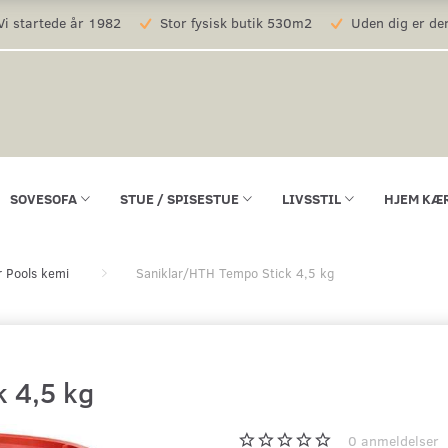
i startede år 1982
Stor fysisk butik 530m2
Uden dig er der
SOVESOFA
STUE / SPISESTUE
LIVSSTIL
HJEM KÆ
r Pools kemi
Saniklar/HTH Tempo Stick 4,5 kg
 4,5 kg
0
anmeldelser