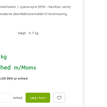
tabilisator / cyanursyre (HTH - Saniklar serie)
oderne desinfektionsmiddel til kontinuerlig
Vægt:
4,7 kg
r
kg
nhed
m/Moms
,00 DKK pr
enhed
enhed
Læg i kurv