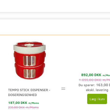
892,00 DKK
m/Mo
1.055,00 DKK
m/M
163,00 
Du sparer:
=
ekskl. levering
TEMPO STICK DISPENSER -
DOSERINGSENHED
Læg i kurv
187,00 DKK
m/Moms
235,00 DKK
m/Moms