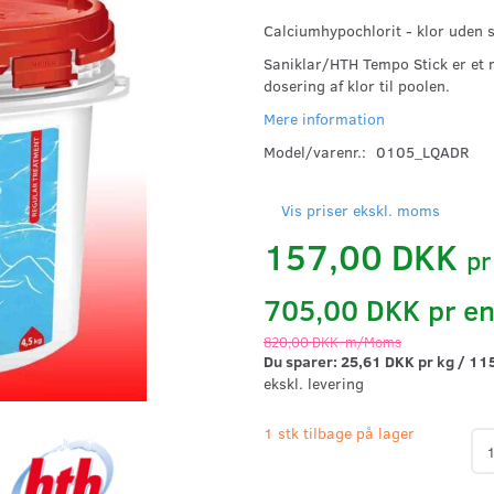
Calciumhypochlorit - klor uden s
Saniklar/HTH Tempo Stick er et m
dosering af klor til poolen.
Mere information
Model/varenr.:
0105_LQADR
Vis priser ekskl. moms
157,00 DKK
p
705,00 DKK pr
e
820,00 DKK
m/Moms
Du sparer:
25,61 DKK
pr
kg
115
ekskl. levering
1 stk tilbage på lager