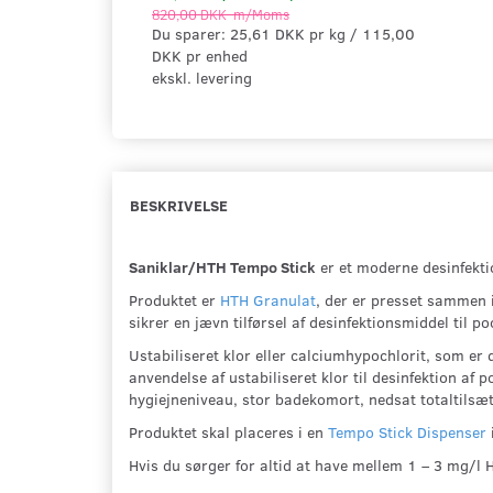
820,00 DKK
m/Moms
Du sparer:
25,61 DKK
pr
kg
115,00
DKK pr
enhed
ekskl. levering
BESKRIVELSE
Saniklar/HTH Tempo Stick
er et moderne desinfektio
Produktet er
HTH Granulat
, der er presset sammen 
sikrer en jævn tilførsel af desinfektionsmiddel til po
Ustabiliseret klor eller calciumhypochlorit, som er 
anvendelse af ustabiliseret klor til desinfektion af
hygiejneniveau, stor badekomort, nedsat totaltilsæt
Produktet skal placeres i en
Tempo Stick Dispenser
Hvis du sørger for altid at have mellem 1 – 3 mg/l 