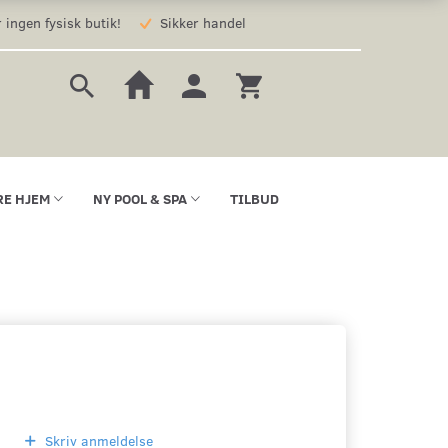
 ingen fysisk butik!
Sikker handel
RE HJEM
NY POOL & SPA
TILBUD
Skriv anmeldelse