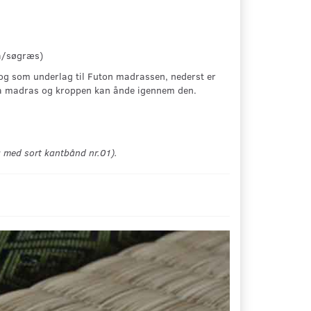
rå/søgræs)
, og som underlag til Futon madrassen, nederst er
n så madras og kroppen kan ånde igennem den.
g med sort kantbånd nr.01).