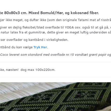
te 80x80x3 cm. Mixed Bomuld/Hør, og kokosnød fiber.
jer ikke meget, og dufter ikke (som den originale Tatami mat af risst
er en dejlig fleksibel/blød overflade til YOGA osv. også til at gå på
 natur latex fra et gummitræ, dette giver en meget luftig underside
 ser overflader og kantbånd i virkeligheden.
kantbånd du kan vælge
Tryk Her
.
 Coco leveret som standard med overflade nr.15 vandtæt grønt papir o
 ønske, næsten! dog max 100x220cm.