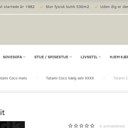
i startede år 1982
Stor fysisk butik 530m2
Uden dig er der
SOVESOFA
STUE / SPISESTUE
LIVSSTIL
HJEM KÆ
atami Coco mats
Tatami Coco Vælg selv XXXX
Tatami C
it
0
anmeldelser