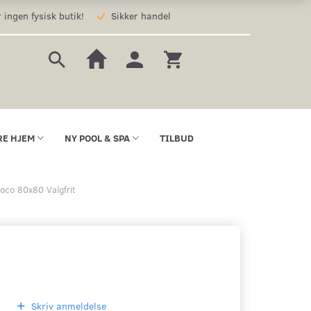
 ingen fysisk butik!
Sikker handel
RE HJEM
NY POOL & SPA
TILBUD
oco 80x80 Valgfrit
Skriv anmeldelse