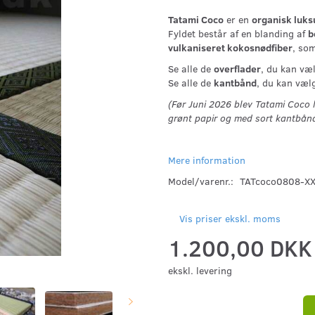
Tatami Coco
er en
organisk luks
Fyldet består af en blanding af
b
vulkaniseret kokosnødfiber
, som
Se alle de
overflader
, du kan væl
Se alle de
kantbånd
, du kan væl
(Før Juni 2026 blev Tatami Coco
grønt papir og med sort kantbånd
Mere information
Model/varenr.:
TATcoco0808-X
Vis priser ekskl. moms
1.200,00 DK
ekskl. levering