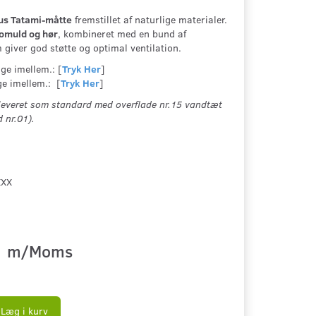
us Tatami-måtte
fremstillet af naturlige materialer.
omuld og hør
, kombineret med en bund af
 giver god støtte og optimal ventilation.
ge imellem.: [
Tryk Her
]
ge imellem.: [
Tryk Her
]
 leveret som standard med overflade nr.15 vandtæt
 nr.01).
XXX
K
m/Moms
Læg i kurv