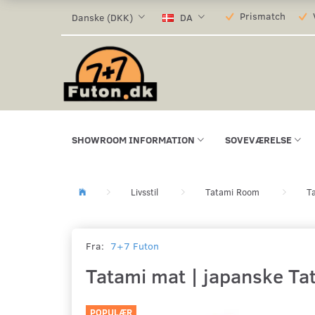
Prismatch
V
Danske (DKK)
DA
SHOWROOM INFORMATION
SOVEVÆRELSE
Livsstil
Tatami Room
T
Fra:
7+7 Futon
Tatami mat | japanske Ta
POPULÆR