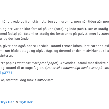
er håndlavede og fremstår i starten som grønne, men når tiden går modn
og der var en klar forskel på ude (soto) og inde (uchi). Der er stadig f
em med fodtøj på. Tatami er stadig det foretrukne på gulvet, men i ve
erlag der kan ånde.
t, giver den også andre Fordele: Tatami renser luften, idet carbondioxi
mi kan både optage og afgive fugt, og dermed er den medvirkende til 
vinteren.
ert papir (
Japanese mothproof paper
). Anvendes Tatami mat direkte p
og Tatami til at suge fugten. (
Det er ikke nødvendigt med aviser på vo
d-p27784
 ønske, næsten! dog max 100x220cm.
d
Tryk Her
. &
Tryk Her
.