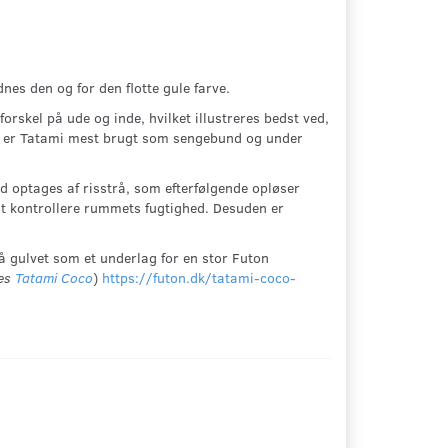
es den og for den flotte gule farve.
orskel på ude og inde, hvilket illustreres bedst ved,
sten er Tatami mest brugt som sengebund og under
d optages af risstrå, som efterfølgende opløser
at kontrollere rummets fugtighed. Desuden er
å gulvet som et underlag for en stor Futon
res
Tatami Coco
)
https://futon.dk/tatami-coco-