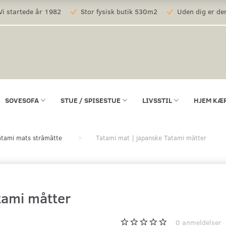
i startede år 1982
Stor fysisk butik 530m2
Uden dig er der
SOVESOFA
STUE / SPISESTUE
LIVSSTIL
HJEM KÆ
atami mats stråmåtte
Tatami mat | japanske Tatami måtter
tami måtter
0
anmeldelser