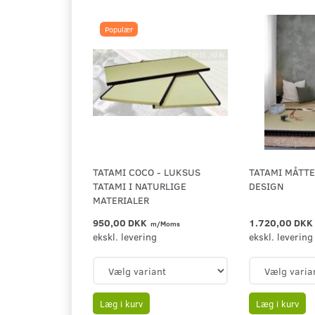
Populær
TATAMI COCO - LUKSUS
TATAMI MÅTT
TATAMI I NATURLIGE
DESIGN
MATERIALER
950,00 DKK
1.720,00 DKK
m/Moms
ekskl. levering
ekskl. levering
Læg i kurv
Læg i kurv