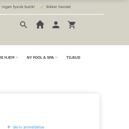
 ingen fysisk butik!
Sikker handel
RE HJEM
NY POOL & SPA
TILBUD
Skriv anmeldelse