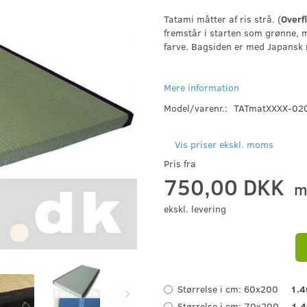
Tatami måtter af ris strå. (
Overf
fremstår i starten som grønne, me
farve. Bagsiden er med Japansk m
Mere information
Model/varenr.:
TATmatXXXX-02
Vis priser ekskl. moms
Pris fra
750,00 DKK
m
ekskl. levering
Størrelse i cm:
60x200
1.4
Størrelse i cm:
70x200
1.4