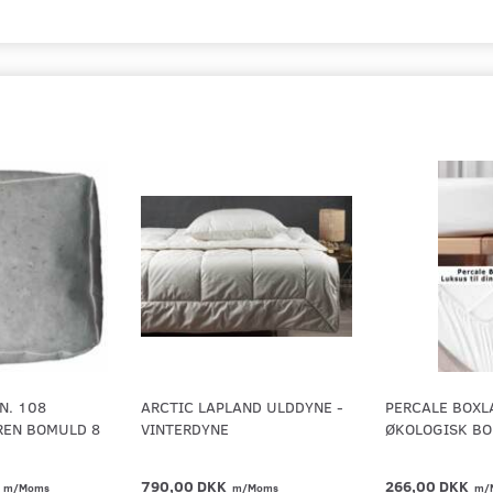
N. 108
ARCTIC LAPLAND ULDDYNE -
PERCALE BOX
REN BOMULD 8
VINTERDYNE
ØKOLOGISK B
K
790,00 DKK
266,00 DKK
m/Moms
m/Moms
m/