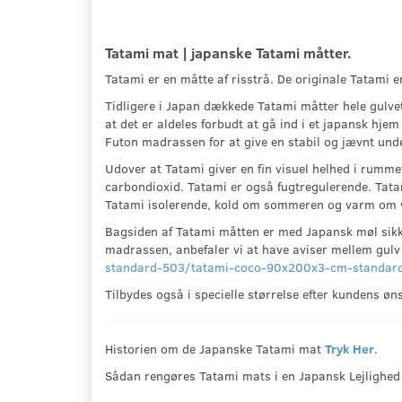
Tatami mat | japanske Tatami måtter.
Tatami er en måtte af risstrå. De originale Tatami 
Tidligere i Japan dækkede Tatami måtter hele gulvet, 
at det er aldeles forbudt at gå ind i et japansk hj
Futon madrassen for at give en stabil og jævnt und
Udover at Tatami giver en fin visuel helhed i rumme
carbondioxid. Tatami er også fugtregulerende. Tata
Tatami isolerende, kold om sommeren og varm om 
Bagsiden af Tatami måtten er med Japansk møl sikk
madrassen, anbefaler vi at have aviser mellem gulv 
standard-503/tatami-coco-90x200x3-cm-standar
Tilbydes også i specielle størrelse efter kundens
Historien om de Japanske Tatami mat
Tryk Her
.
Sådan rengøres Tatami mats i en Japansk Lejlighe