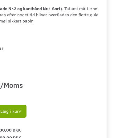
lade Nr.2 og kantbånd Nr.1 Sort
). Tatami måtterne
n efter noget tid bliver overfladen den flotte gule
øl sikkert papir.
01
/Moms
Læg i kurv
00,00 DKK
00,00 DKK